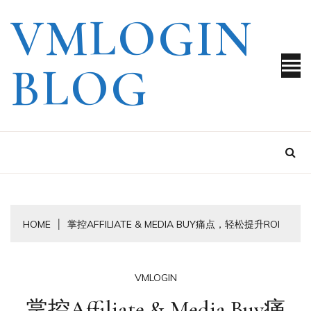
Skip
VMLOGIN
to
content
BLOG
HOME
掌控AFFILIATE & MEDIA BUY痛点，轻松提升ROI
VMLOGIN
掌控Affiliate & Media Buy痛