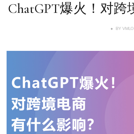
ChatGPT爆火！对
BY
VMLO