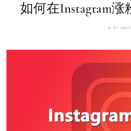
如何在Instagra
BY
VMLO