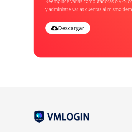
Reemplace varias computadoras o VPS con 
y administre varias cuentas al mismo tiem
Descargar