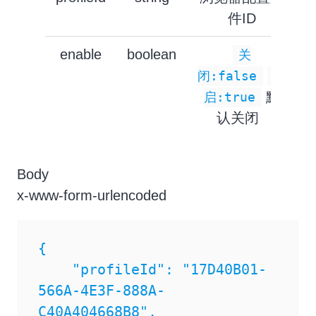
件ID
enable
boolean
t
关
闭:false
开
默
启:true
认关闭
Body
x-www-form-urlencoded
{

    "profileId": "17D40B01-
566A-4E3F-888A-
C40A404668B8",
