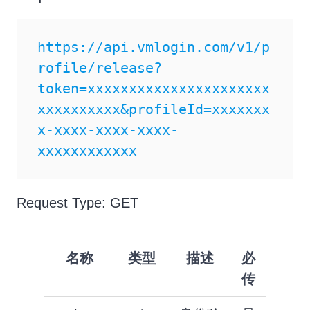
https://api.vmlogin.com/v1/p
rofile/release?
token=xxxxxxxxxxxxxxxxxxxxxx
xxxxxxxxxx&profileId=xxxxxxx
x-xxxx-xxxx-xxxx-
xxxxxxxxxxxx
Request Type: GET
名称
类型
描述
必
传