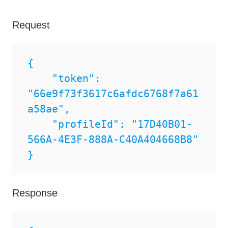
Request
{

    "token": 
"66e9f73f3617c6afdc6768f7a61
a58ae",

    "profileId": "17D40B01-
566A-4E3F-888A-C40A404668B8"

}
Response