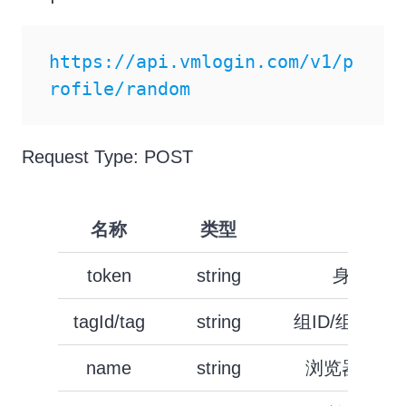
https://api.vmlogin.com/v1/p
rofile/random
Request Type: POST
名称
类型
描述
token
string
身份验证
tagId/tag
string
组ID/组名称
name
string
浏览器配置