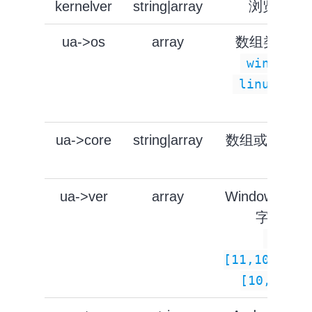
kernelver
string|array
浏览器内
ua->os
array
数组类型, 
windows
,
linux
a
ios
ua->core
string|array
数组或number
core 
ua->ver
array
Windows，An
字段，版
Windo
[11,10,6]
[10,...,1