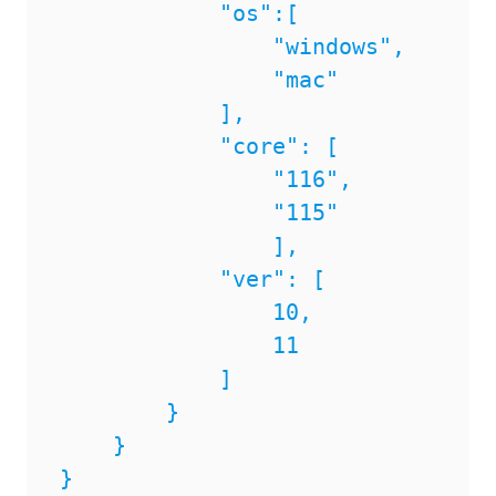
            "os":[ 

                "windows",

                "mac"

            ],

            "core": [ 

                "116",

                "115"

                ],

            "ver": [ 

                10,

                11

            ]

        }

    }
