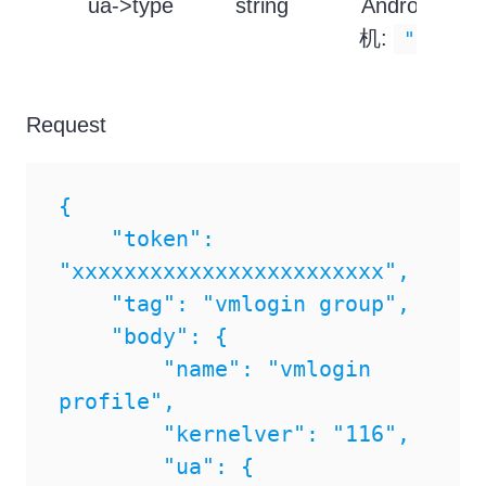
ua->type
string
Android
机:
平
"0"
Request
{

    "token": 
"xxxxxxxxxxxxxxxxxxxxxxxx",

    "tag": "vmlogin group",

    "body": {

        "name": "vmlogin 
profile",

        "kernelver": "116",

        "ua": {
