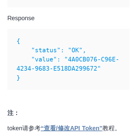
Response
{

    "status": "OK",

    "value": "4A0CB076-C96E-
4234-9683-E518DA299672"

注：
token请参考
“查看/修改API Token”
教程。