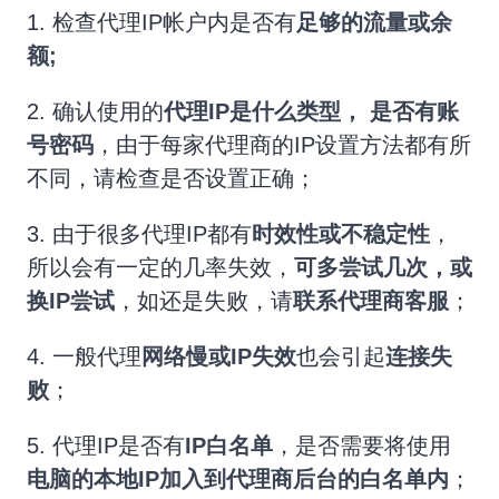
1. 检查代理IP帐户内是否有
足够的流量或余
额;
2. 确认使用的
代理IP是
什么类型，
是否有账
号密码
，由于每家代理商的IP设置方法都有所
不同，请检查是否设置正确；
3. 由于很多代理IP都有
时效性
或不稳定性
，
所以会有一定的几率失效，
可多尝试几次，或
换IP尝试
，如还是失败，请
联系代理商客服
；
4. 一般代理
网络慢或IP失效
也会引起
连接失
败
；
5. 代理IP是否有
IP白名单
，是否需要将使用
电脑的本地
IP
加入到代理商后台的
白名单
内
；