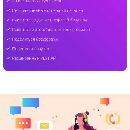
20 бесплатных суб-счетов
Неограниченные отпечатки пальцев
Пакетное создание профилей браузера
Пакетный импорт/экспорт cookie-файлов
Поделиться браузерами
Перенести браузер
Расширенный REST API