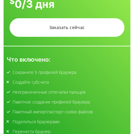
$
0
/3 дня
Заказать сейчас
Что включено:
Сохраните 5 профилей браузера
Создайте субсчета
Неограниченные отпечатки пальцев
Пакетное создание профилей браузера
Пакетный импорт/экспорт cookie-файлов
Поделиться браузерами
Перенести браузер