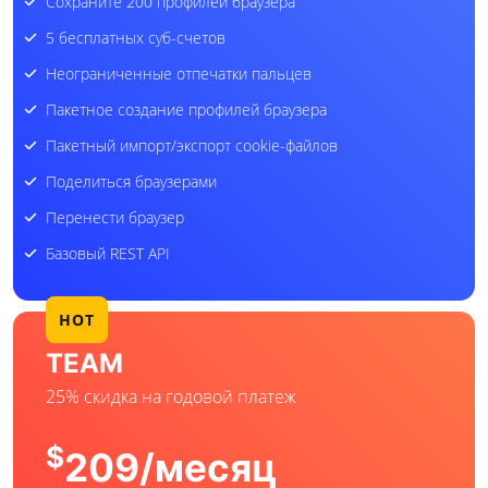
Сохраните 200 профилей браузера
5 бесплатных суб-счетов
Неограниченные отпечатки пальцев
Пакетное создание профилей браузера
Пакетный импорт/экспорт cookie-файлов
Поделиться браузерами
Перенести браузер
Базовый REST API
HOT
TEAM
25% скидка на годовой платеж
$
209
/месяц