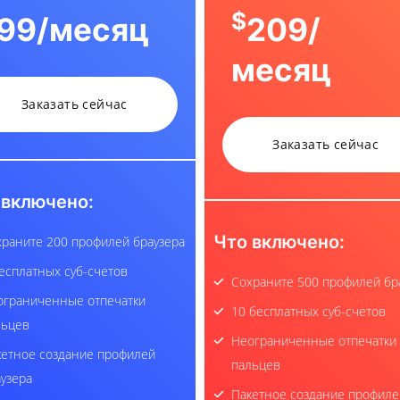
$
99
/месяц
209
/
месяц
Заказать сейчас
Заказать сейчас
 включено:
Что включено:
раните 200 профилей браузера
есплатных суб-счетов
Сохраните 500 профилей бр
ограниченные отпечатки
10 бесплатных суб-счетов
льцев
Неограниченные отпечатки
кетное создание профилей
пальцев
узера
Пакетное создание профиле