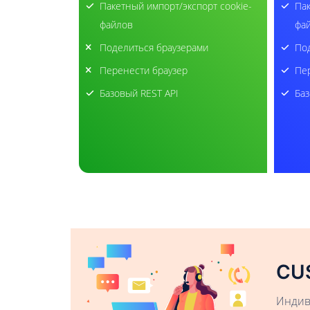
Пакетный импорт/экспорт cookie-
Пак
файлов
фа
Поделиться браузерами
Под
Перенести браузер
Пер
Базовый REST API
Баз
CU
Индив