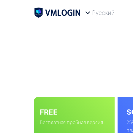
Русский
FREE
S
Бесплатная пробная версия
25
пл