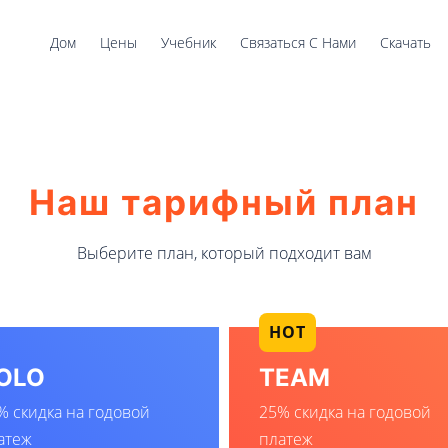
Дом
Цены
Учебник
Связаться С Нами
Скачать
Наш тарифный план
Выберите план, который подходит вам
HOT
OLO
TEAM
% скидка на годовой
25% скидка на годовой
атеж
платеж