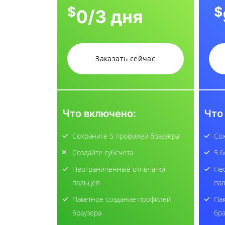
$
$
0
/3 дня
Заказать сейчас
Что включено:
Что
Сохраните 5 профилей браузера
Сох
Создайте субсчета
5 б
Неограниченные отпечатки
Не
пальцев
па
Пакетное создание профилей
Па
браузера
бра