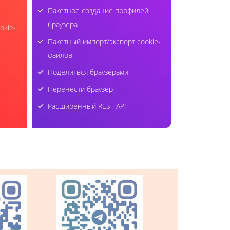
Пакетное создание профилей
браузера
okie-
Пакетный импорт/экспорт cookie-
файлов
Поделиться браузерами
Перенести браузер
Расширенный REST API