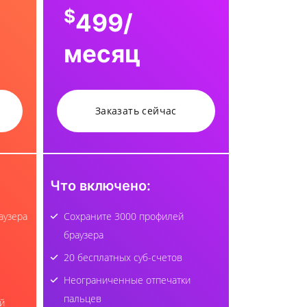
$
499
/
месяц
Заказать сейчас
Что включено:
аузера
Сохраните 3000 профилей
браузера
20 бесплатных суб-счетов
Неограниченные отпечатки
пальцев
й