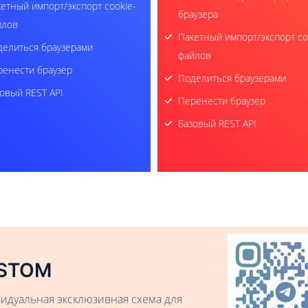
етный импорт/экспорт cookie-
браузера
йлов
Пакетный импорт/экспорт co
елиться браузерами
файлов
енести браузер
Поделиться браузерами
овый REST API
Перенести браузер
Базовый REST API
STOM
идуальная эксклюзивная схема для